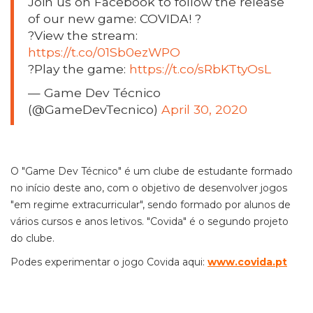
Join us on Facebook to follow the release
of our new game: COVIDA! ?
?View the stream:
https://t.co/01Sb0ezWPO
?Play the game:
https://t.co/sRbKTtyOsL
— Game Dev Técnico
(@GameDevTecnico)
April 30, 2020
O "Game Dev Técnico" é um clube de estudante formado
no início deste ano, com o objetivo de desenvolver jogos
"em regime extracurricular", sendo formado por alunos de
vários cursos e anos letivos. "Covida" é o segundo projeto
do clube.
Podes experimentar o jogo Covida aqui:
www.covida.pt