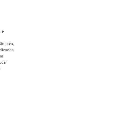
a e
ão para,
alizados
ma
udar
e