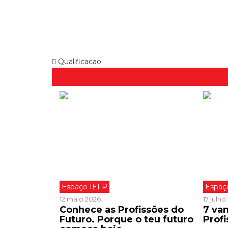
Qualificacao
Espaço IEFP
Espaç
12 maio 2026
17 julho
Conhece as Profissões do
7 va
Futuro. Porque o teu futuro
Profi