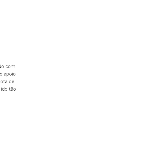
ado com
o apoio
nota de
 ido tão