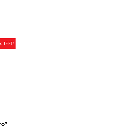
o IEFP
ro”