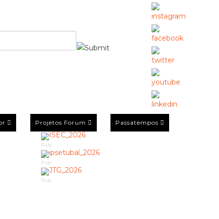
or
Projetos Forum
Passatempos
Pub
Pub
Pub