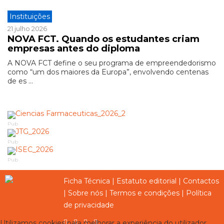
Instituições
21 julho 2026
NOVA FCT. Quando os estudantes criam
empresas antes do diploma
A NOVA FCT define o seu programa de empreendedorismo
como “um dos maiores da Europa”, envolvendo centenas
de es ...
Pub
Pub
Pub
Ficha Técnica
|
Estatuto editorial
|
Contactos
|
Sobre nós
|
Termos e condições
|
Política
de privacidade
Utilizamos cookies para melhorar a experiência do utilizador,