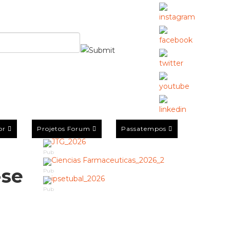
or
Projetos Forum
Passatempos
Pub
-se
Pub
Pub