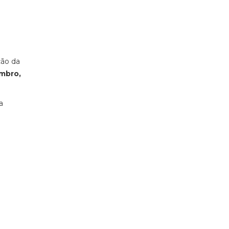
ção da
embro,
a