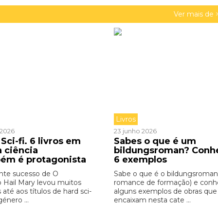
Ver mais de 
Livros
o 2026
23 junho 2026
Sci-fi. 6 livros em
Sabes o que é um
a ciência
bildungsroman? Conh
ém é protagonista
6 exemplos
nte sucesso de O
Sabe o que é o bildungsroman
o Hail Mary levou muitos
romance de formação) e con
s até aos títulos de hard sci-
alguns exemplos de obras que
género ...
encaixam nesta cate ...