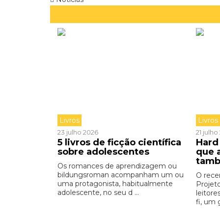
Livros
Livros
23 julho 2026
21 julh
5 livros de ficção científica
Hard 
sobre adolescentes
que 
tamb
Os romances de aprendizagem ou
bildungsroman acompanham um ou
O rece
uma protagonista, habitualmente
Projet
adolescente, no seu d ...
leitore
fi, um 