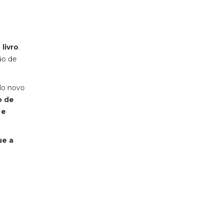
 livro
.
ão de
do novo
o de
 e
ue a