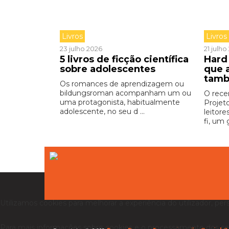
Livros
Livros
23 julho 2026
21 julh
5 livros de ficção científica
Hard 
sobre adolescentes
que 
tamb
Os romances de aprendizagem ou
bildungsroman acompanham um ou
O rece
uma protagonista, habitualmente
Projet
adolescente, no seu d ...
leitore
fi, um 
Utilizamos cookies para melhorar a experiência do utilizador, per
Para mais informações sobre cookies e o processamento dos se