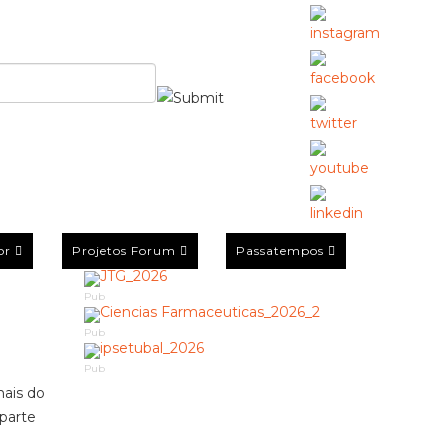
or
Projetos Forum
Passatempos
Pub
Pub
Pub
mais do
parte