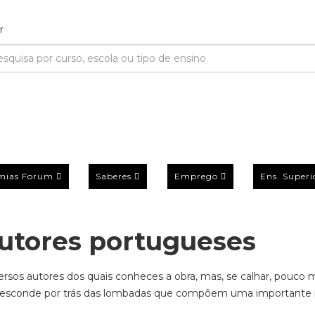
mias Forum
Saberes
Emprego
Ens. Superi
autores portugueses
ersos autores dos quais conheces a obra, mas, se calhar, pouco 
e esconde por trás das lombadas que compõem uma importante 