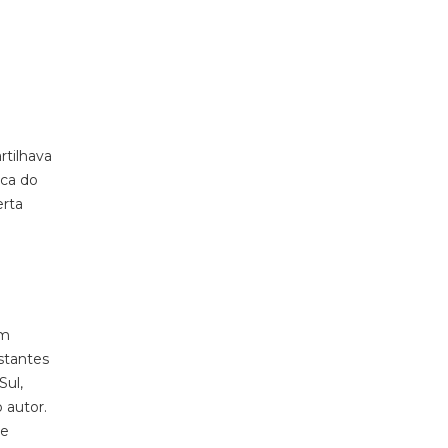
rtilhava
rca do
erta
um
stantes
Sul,
 autor.
de