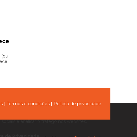
ece
 (ou
hece
ós
|
Termos e condições
|
Política de privacidade
sociais e analisar o tráfego nos websites.
ica de Privacidade
.