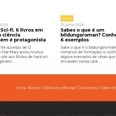
Livros
o 2026
23 junho 2026
Sci-fi. 6 livros em
Sabes o que é um
a ciência
bildungsroman? Conh
ém é protagonista
6 exemplos
nte sucesso de O
Sabe o que é o bildungsroman
o Hail Mary levou muitos
romance de formação) e con
s até aos títulos de hard sci-
alguns exemplos de obras que
género ...
encaixam nesta cate ...
Ficha Técnica
|
Estatuto editorial
|
Contactos
|
Sobre n
sonalizar conteúdo e anúncios, fornecer funcionalidades de redes 
us dados pessoais, consulte os
Termos e Condições
e a
Polít