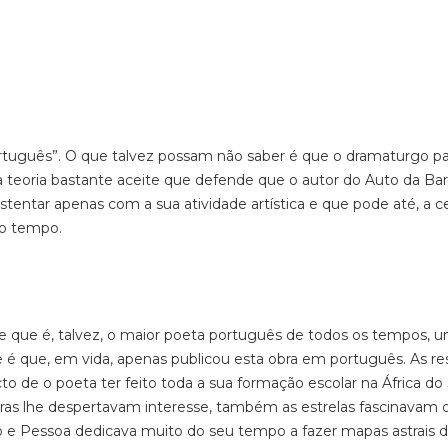
rtuguês”. O que talvez possam não saber é que o dramaturgo pa
ma teoria bastante aceite que defende que o autor do
Auto da Ba
stentar apenas com a sua atividade artística e que pode até, a c
mo tempo.
ue é, talvez, o maior poeta português de todos os tempos, 
 é que, em vida, apenas publicou esta obra em português. As re
to de o poeta ter feito toda a sua formação escolar na África do 
as lhe despertavam interesse, também as estrelas fascinavam o
o e Pessoa dedicava muito do seu tempo a fazer mapas astrais 