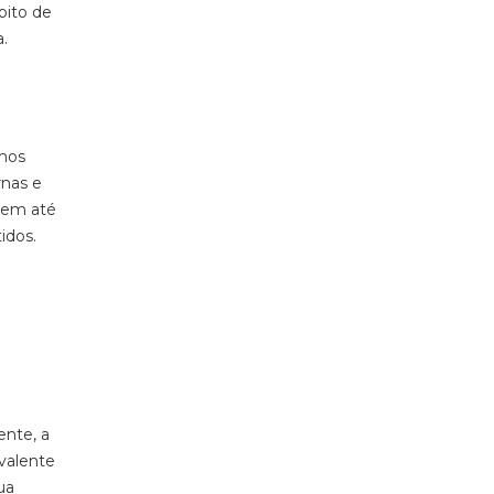
bito de
a.
mos
rnas e
gem até
idos.
ente, a
ivalente
ua