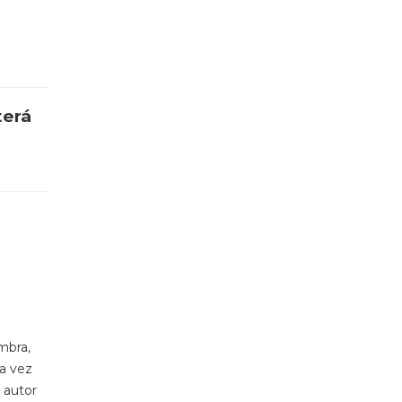
terá
mbra,
ma vez
 autor