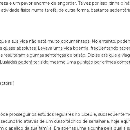
za e um pavor enorme de engordar. Talvez por isso, tinha o há
atividade física numa tarefa, de outra forma, bastante sedentári
que a s
ua vida não está muito documentada. No entanto, pode
as quase absolutas. Levava uma vida boémia, frequentando tabe
 resultaram algumas sentenças de prisão. Diz-se até que a via
Lusíadas
poderá ter sido mesmo uma punição por crimes comet
 pôde prosseguir os estudos regulares no Liceu e, subsequentem
secundário através de um curso técnico de serralharia, hoje equ
 o apelido da sua família! Era apenas uma alcunha pela qual a s