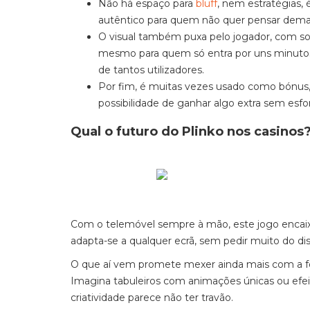
Não há espaço para
bluff
, nem estratégias, é
autêntico para quem não quer pensar dema
O visual também puxa pelo jogador, com son
mesmo para quem só entra por uns minutos
de tantos utilizadores.
Por fim, é muitas vezes usado como bónus, 
possibilidade de ganhar algo extra sem esfo
Qual o futuro do Plinko nos casinos
Com o telemóvel sempre à mão, este jogo encaixa-
adapta-se a qualquer ecrã, sem pedir muito do di
O que aí vem promete mexer ainda mais com a fór
Imagina tabuleiros com animações únicas ou efe
criatividade parece não ter travão.