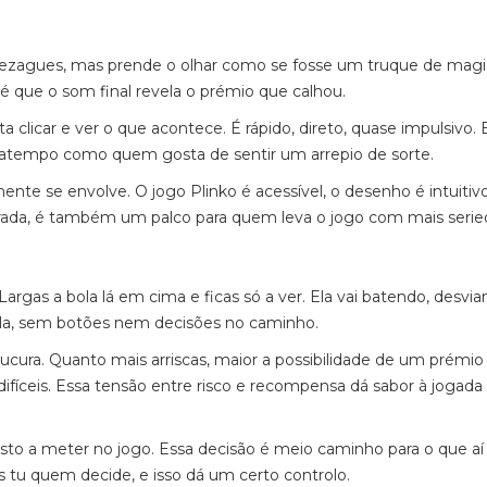
guezagues, mas prende o olhar como se fosse um truque de magi
 que o som final revela o prémio que calhou.
a clicar e ver o que acontece. É rápido, direto, quase impulsivo. 
satempo como quem gosta de sentir um arrepio de sorte.
te se envolve. O jogo Plinko é acessível, o desenho é intuitivo
trada, é também um palco para quem leva o jogo com mais serie
gas a bola lá em cima e ficas só a ver. Ela vai batendo, desvia
vela, sem botões nem decisões no caminho.
cura. Quanto mais arriscas, maior a possibilidade de um prémio
fíceis. Essa tensão entre risco e recompensa dá sabor à jogada
posto a meter no jogo. Essa decisão é meio caminho para o que a
és tu quem decide, e isso dá um certo controlo.