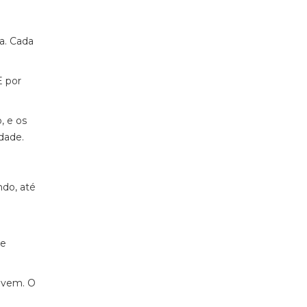
a. Cada
E por
, e os
dade.
ndo, até
 e
í vem. O