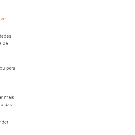
vel
dades
a de
ou para
ar mais
do das
nder,