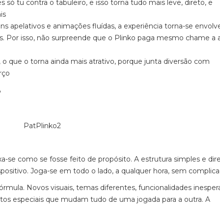
s só tu contra o tabuleiro, e isso torna tudo mais leve, direto, e
is
s apelativos e animações fluídas, a experiência torna-se envolv
. Por isso, não surpreende que o Plinko paga mesmo chame a 
o que o torna ainda mais atrativo, porque junta diversão com
rço
?
se como se fosse feito de propósito. A estrutura simples e dir
spositivo. Joga-se em todo o lado, a qualquer hora, sem complica
mula. Novos visuais, temas diferentes, funcionalidades inesper
itos especiais que mudam tudo de uma jogada para a outra. A