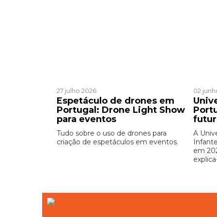
Patrocinado
Patro
27 julho 2026
02 junh
Espetáculo de drones em
Univ
Portugal: Drone Light Show
Port
para eventos
futu
Tudo sobre o uso de drones para
A Univ
criação de espetáculos em eventos.
Infant
em 202
explica