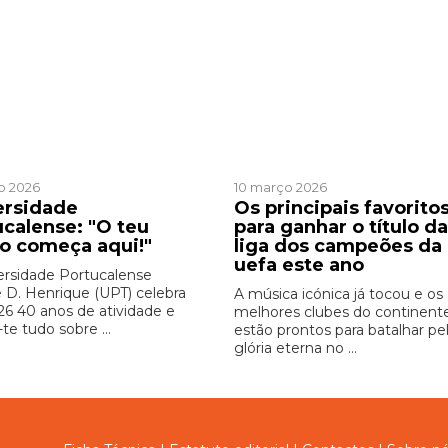
cinado
Patrocinado
o 2026
10 março 2026
ersidade
Os principais favorito
ucalense: "O teu
para ganhar o título da
ro começa aqui!"
liga dos campeões da
uefa este ano
ersidade Portucalense
e D. Henrique (UPT) celebra
A música icónica já tocou e os
6 40 anos de atividade e
melhores clubes do continent
-te tudo sobre ...
estão prontos para batalhar pe
glória eterna no ...