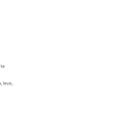
 te
 leve,