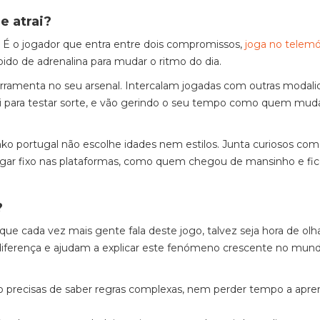
e atrai?
 É o jogador que entra entre dois compromissos,
joga no telemó
do de adrenalina para mudar o ritmo do dia.
ramenta no seu arsenal. Intercalam jogadas com outras modali
ali para testar sorte, e vão gerindo o seu tempo como quem mud
nko portugal não escolhe idades nem estilos. Junta curiosos com
ugar fixo nas plataformas, como quem chegou de mansinho e fic
?
que cada vez mais gente fala deste jogo, talvez seja hora de olh
 diferença e ajudam a explicar este fenómeno crescente no mun
não precisas de saber regras complexas, nem perder tempo a apre