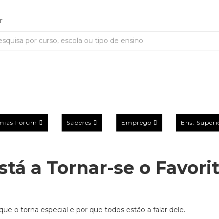
mias Forum
Saberes
Emprego
Ens. Superi
stá a Tornar-se o Favori
ue o torna especial e por que todos estão a falar dele.