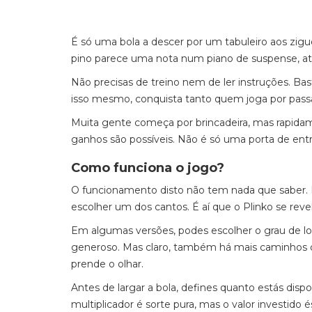
É só uma bola a descer por um tabuleiro aos zi
pino parece uma nota num piano de suspense, até
Não precisas de treino nem de ler instruções. Bast
isso mesmo, conquista tanto quem joga por pas
Muita gente começa por brincadeira, mas rapidamen
ganhos são possíveis. Não é só uma porta de en
Como funciona o jogo?
O funcionamento disto não tem nada que saber. Lar
escolher um dos cantos. É aí que o Plinko se re
Em algumas versões, podes escolher o grau de lou
generoso. Mas claro, também há mais caminhos di
prende o olhar.
Antes de largar a bola, defines quanto estás dis
multiplicador é sorte pura, mas o valor investido 