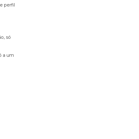
 perfil
o, só
só a um
ocinado