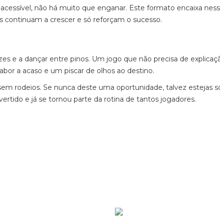
 acessível, não há muito que enganar. Este formato encaixa nesse
s continuam a crescer e só reforçam o sucesso.
es e a dançar entre pinos. Um jogo que não precisa de explicaçã
bor a acaso e um piscar de olhos ao destino.
 sem rodeios. Se nunca deste uma oportunidade, talvez estejas 
vertido e já se tornou parte da rotina de tantos jogadores.
Ver mais de >
Patr