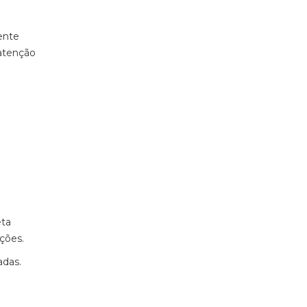
ente
atenção
eta
ções.
adas.