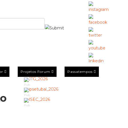
or
Projetos Forum
Passatempos
Pub
to
Pub
Pub