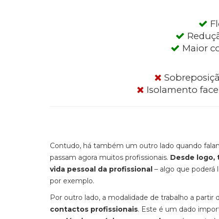
Fl
Reduçã
Maior co
Sobreposição
Isolamento face 
Contudo,
há também um outro lado
quando fala
passam agora muitos profissionais.
Desde logo, 
vida pessoal da profission
al
– algo que poderá 
por exemplo.
Por outro lado,
a modalidade de trabalho a partir
contactos profissionais
.
Este é um dado impor