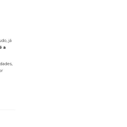
do, já
é a
idades,
or