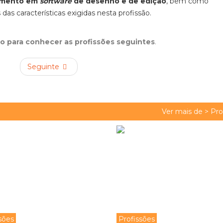
cimento em
software
de desenho e de edição
, bem como
as características exigidas nesta profissão.
xo para conhecer as profissões seguintes
.
Seguinte
Ver mais de >
Pro
sões
Profissões