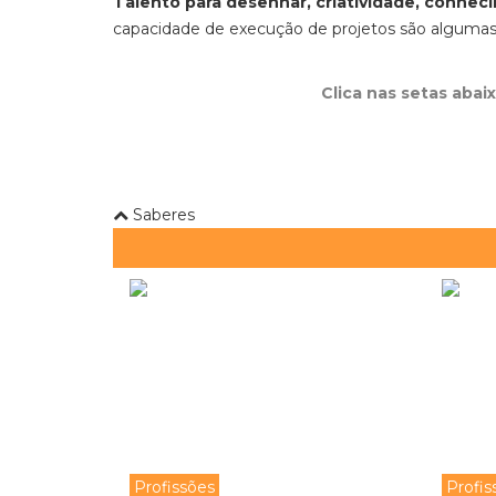
Talento para desenhar, criatividade, conhe
capacidade de execução de projetos são algumas d
Clica nas setas abai
Saberes
Profissões
Profis