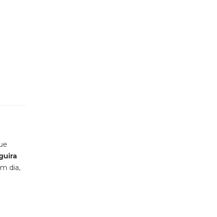
que
guira
m dia
,