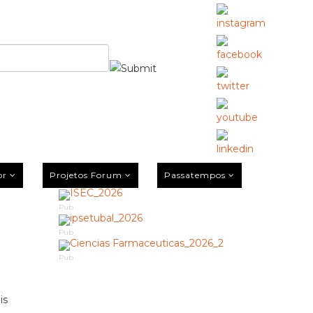
or
Projetos Forum
Passatempos
Pub
Pub
Pub
is