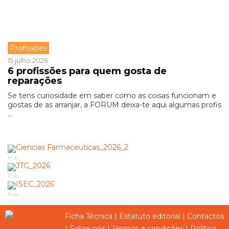
Profissões
15 julho 2026
6 profissões para quem gosta de
reparações
Se tens curiosidade em saber como as coisas funcionam e
gostas de as arranjar, a FORUM deixa-te aqui algumas profis
...
Pub
Pub
Pub
Ficha Técnica
|
Estatuto editorial
|
Contactos
|
Sobre nós
|
Termos e condições
|
Política