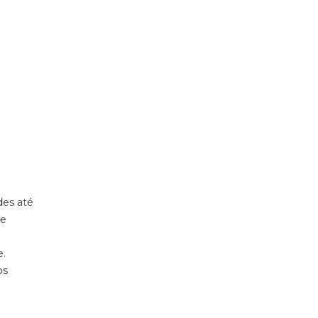
des até
ue
e.
os