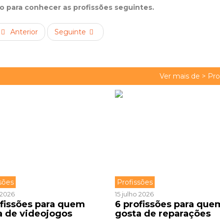
xo para conhecer as profissões seguintes.
Anterior
Seguinte
Ver mais de >
Pro
sões
Profissões
o 2026
15 julho 2026
ofissões para quem
6 profissões para que
a de videojogos
gosta de reparações