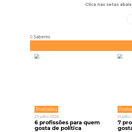
Clica nas setas abai
Saberes
Profissões
Profis
23 julho 2026
21 julh
6 profissões para quem
7 pr
gosta de política
gost