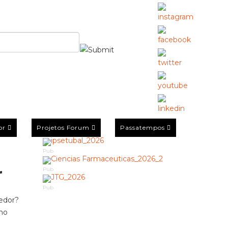
or
Projetos Forum
Passatempos
Pub
r
Pub
Pub
redor?
ho