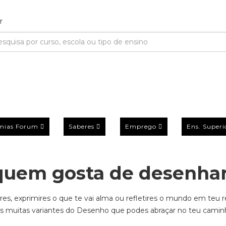
mias Forum
Saberes
Emprego
Ens. Superi
 quem gosta de desenha
cores, exprimires o que te vai alma ou refletires o mundo em teu 
s muitas variantes do Desenho que podes abraçar no teu camin