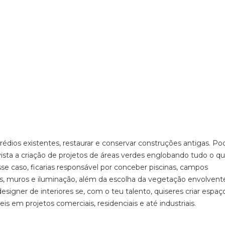
r prédios existentes, restaurar e conservar construções antigas. Po
vista a criação de projetos de áreas verdes englobando tudo o q
se caso, ficarias responsável por conceber piscinas, campos
as, muros e iluminação, além da escolha da vegetação envolvent
esigner de interiores se, com o teu talento, quiseres criar espaç
veis em projetos comerciais, residenciais e até industriais.