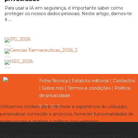
Para usar a IA em segurança, é importante saber como
proteger os nossos dados pessoais. Neste artigo, damos-te
a ...
Pub
Pub
Pub
Ficha Técnica
|
Estatuto editorial
|
Contactos
|
Sobre nós
|
Termos e condições
|
Política
de privacidade
Utilizamos cookies para melhorar a experiência do utilizador,
personalizar conteúdo e anúncios, fornecer funcionalidades de
redes sociais e analisar o tráfego nos websites.
Para mais informações sobre cookies e o processamento dos