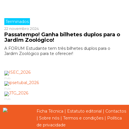
Terminados
22 novembro 2024
Passatempo! Ganha bilhetes duplos para o
Jardim Zoológico!
A FORUM Estudante tem três bilhetes duplos para o
Jardim Zoológico para te oferecer!
Pub
Pub
Pub
Ficha Técnica
|
Estatuto editorial
|
Contactos
|
Sobre nós
|
Termos e condições
|
Política
de privacidade