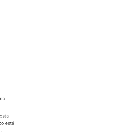
rio
esta
to está
,