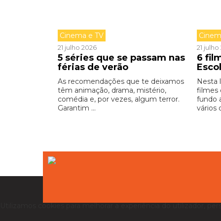
Cinema e TV
Cinem
21 julho 2026
21 julh
5 séries que se passam nas
6 fi
férias de verão
Esco
As recomendações que te deixamos
Nesta 
têm animação, drama, mistério,
filmes
comédia e, por vezes, algum terror.
fundo 
Garantim ...
vários 
Utilizamos cookies para melhorar a experiência do utilizador, per