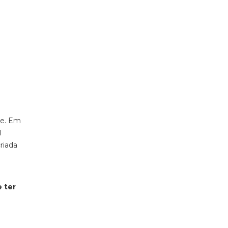
te. Em
l
riada
 ter