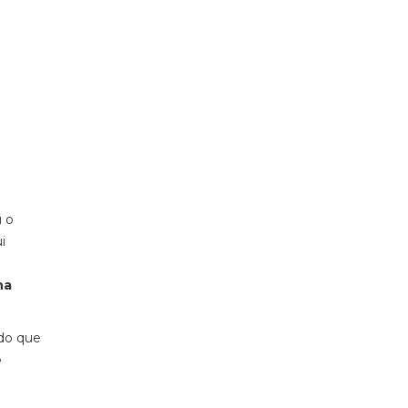
u o
i
na
 do que
e