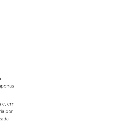
a
 apenas
a e, em
ia por
cada