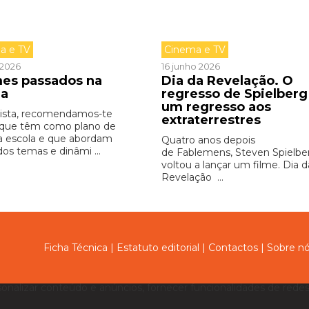
a e TV
Cinema e TV
o 2026
16 junho 2026
lmes passados na
Dia da Revelação. O
la
regresso de Spielberg
um regresso aos
lista, recomendamos-te
extraterrestres
 que têm como plano de
a escola e que abordam
Quatro anos depois
dos temas e dinâmi ...
de Fablemens, Steven Spielbe
voltou a lançar um filme. Dia d
Revelação ...
Ficha Técnica
|
Estatuto editorial
|
Contactos
|
Sobre n
sonalizar conteúdo e anúncios, fornecer funcionalidades de redes 