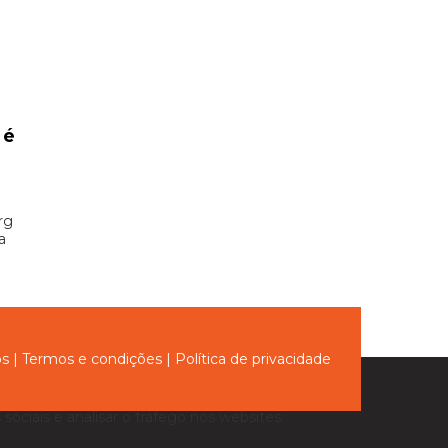
 é
rg
a
ós
|
Termos e condições
|
Política de privacidade
sociais e analisar o tráfego nos websites.