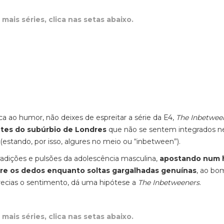
mais séries, clica nas setas abaixo.
ca ao humor, não deixes de espreitar a série da E4,
The Inbetwee
tes do subúrbio de Londres
que não se sentem integrados 
estando, por isso, algures no meio ou “inbetween”).
adições e pulsões da adolescência masculina,
apostando num 
ntre os dedos enquanto soltas gargalhadas genuínas
, ao bom
recias o sentimento, dá uma hipótese a
The Inbetweeners
.
mais séries, clica nas setas abaixo.