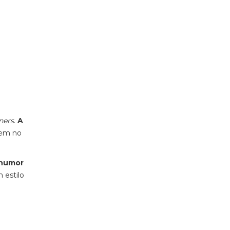
ners
.
A
nem no
humor
 estilo