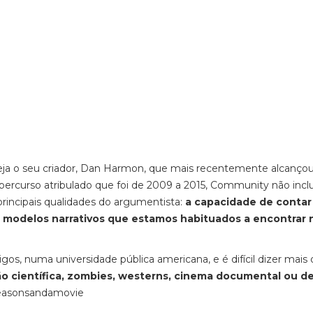
eja o seu criador, Dan Harmon, que mais recentemente alcanço
ercurso atribulado que foi de 2009 a 2015, Community não inclu
principais qualidades do argumentista:
a capacidade de contar
s modelos narrativos que estamos habituados a encontrar 
os, numa universidade pública americana, e é difícil dizer mais
ão científica, zombies, westerns, cinema documental ou d
seasonsandamovie