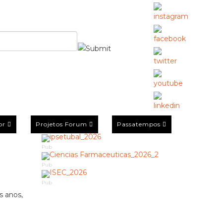
or
Projetos Forum
Passatempos
Pub
Pub
Pub
s anos,