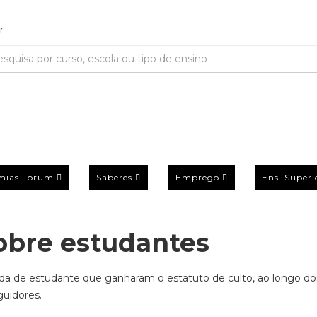
mias Forum
Saberes
Emprego
Ens. Superi
sobre estudantes
ida de estudante que ganharam o estatuto de culto, ao longo do
uidores.