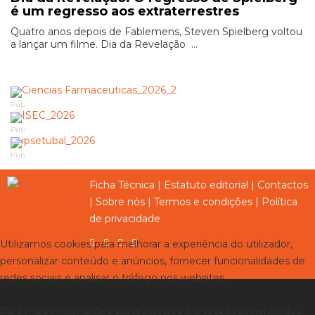
é um regresso aos extraterrestres
Quatro anos depois de Fablemens, Steven Spielberg voltou
a lançar um filme. Dia da Revelação ...
Pub
Pub
Pub
Ficha Técnica
|
Estatuto editorial
|
Contactos
|
Sobre nós
|
Termos e condições
|
Política
de privacidade
Utilizamos cookies para melhorar a experiência do utilizador,
personalizar conteúdo e anúncios, fornecer funcionalidades de
redes sociais e analisar o tráfego nos websites.
Para mais informações sobre cookies e o processamento dos