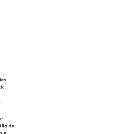
des
 de
,
 e
tão de
o e