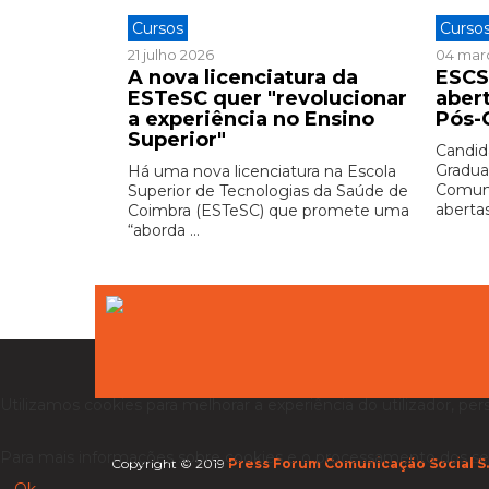
Cursos
Curso
21 julho 2026
04 mar
A nova licenciatura da
ESCS
ESTeSC quer "revolucionar
aber
a experiência no Ensino
Pós-
Superior"
Candid
Gradua
Há uma nova licenciatura na Escola
Comuni
Superior de Tecnologias da Saúde de
abertas 
Coimbra (ESTeSC) que promete uma
“aborda ...
Utilizamos cookies para melhorar a experiência do utilizador, per
Para mais informações sobre cookies e o processamento dos se
Copyright © 2019
Press Forum Comunicação Social S.