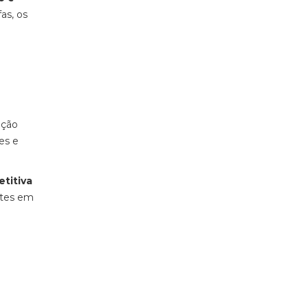
as, os
ação
des e
titiva
ntes em