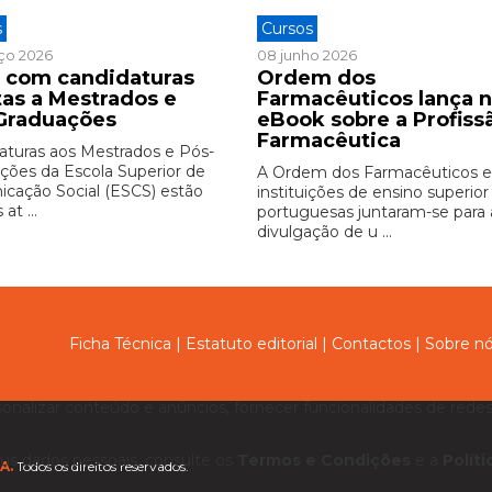
s
Cursos
ço 2026
08 junho 2026
 com candidaturas
Ordem dos
tas a Mestrados e
Farmacêuticos lança 
Graduações
eBook sobre a Profiss
Farmacêutica
aturas aos Mestrados e Pós-
ções da Escola Superior de
A Ordem dos Farmacêuticos e
cação Social (ESCS) estão
instituições de ensino superior
at ...
portuguesas juntaram-se para 
divulgação de u ...
Ficha Técnica
|
Estatuto editorial
|
Contactos
|
Sobre n
sonalizar conteúdo e anúncios, fornecer funcionalidades de redes 
us dados pessoais, consulte os
Termos e Condições
e a
Polít
A.
Todos os direitos reservados.