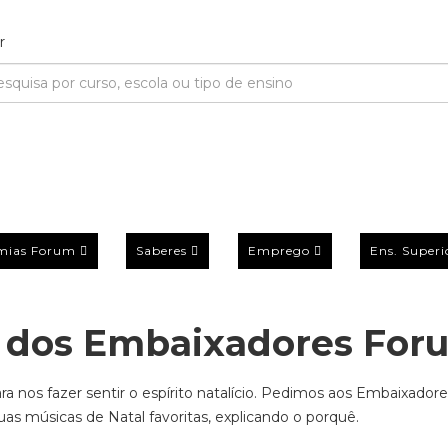
mias Forum
Saberes
Emprego
Ens. Superi
al dos Embaixadores For
a nos fazer sentir o espírito natalício. Pedimos aos Embaixadore
as músicas de Natal favoritas, explicando o porquê.