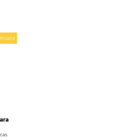
Música
ara
icas