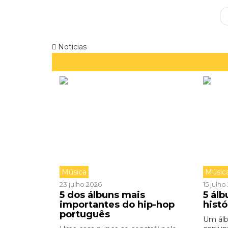
Noticias
Música
Músic
23 julho 2026
15 julh
5 dos álbuns mais
5 ál
importantes do hip-hop
hist
português
Um ál