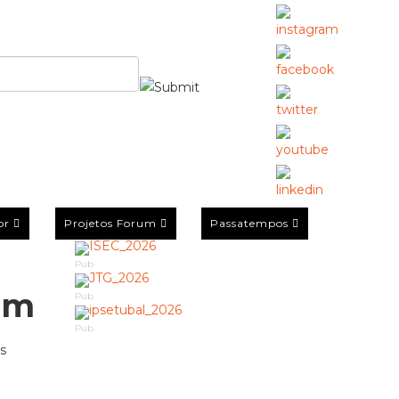
or
Projetos Forum
Passatempos
Pub
um
Pub
Pub
s