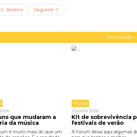
Anterior
Seguinte
Ver mais de >
a
Música
o 2026
23 junho 2026
buns que mudaram a
Kit de sobrevivência p
ória da música
festivais de verão
bum é muito mais do que um
A Forum deixa aqui algumas d