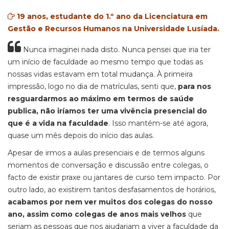
19 anos, estudante do 1.º ano da Licenciatura em
Gestão e Recursos Humanos na Universidade Lusíada.
Nunca imaginei nada disto.
Nunca pensei
que iria ter
um início de faculdade ao mesmo tempo que todas as
nossas vidas estavam em total mudança. À primeira
impressão, logo no dia de
matrículas
, senti que,
para nos
resguardarmos ao máximo em termos de saúde
publica, não iríamos ter uma viv
ência presencial do
que é
a vida na faculdade
. Isso mantém-se até agora,
quase um mês depois do início das aulas.
A
pesar de irmos a aulas presenciais e de termos alguns
momentos de conversação e discussão entre colegas, o
facto de existir praxe
ou jantares de curso tem impacto. Por
outro lado, ao existirem
tantos desfasamentos de horários,
acabamos por nem ver muitos dos colegas do nosso
ano, assim como colegas de anos mais velhos
que
seriam as pessoas que nos ajudariam a viver a faculdade da