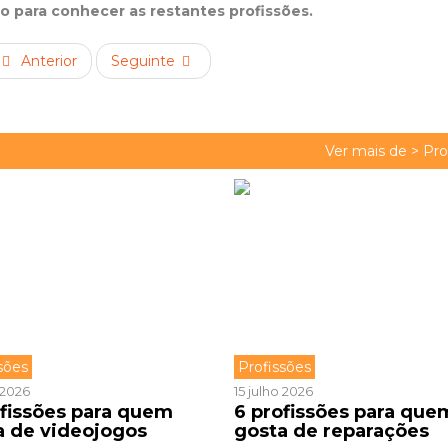
xo para conhecer as restantes profissões.
Anterior
Seguinte
Ver mais de >
Pro
sões
Profissões
o 2026
15 julho 2026
ofissões para quem
6 profissões para que
a de videojogos
gosta de reparações