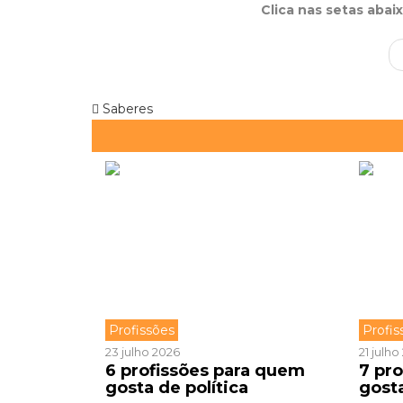
Clica nas setas abai
Saberes
Profissões
Profis
23 julho 2026
21 julh
6 profissões para quem
7 pr
gosta de política
gost