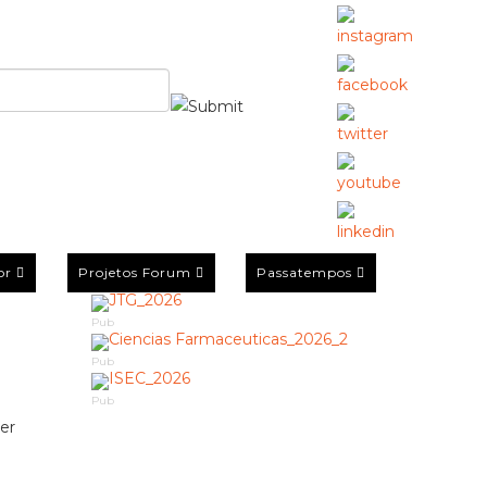
or
Projetos Forum
Passatempos
Pub
Pub
Pub
er