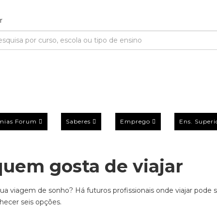
mias Forum
Saberes
Emprego
Ens. Superi
quem gosta de viajar
tua viagem de sonho? Há futuros profissionais onde viajar pode s
nhecer seis opções.