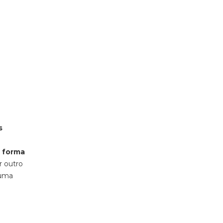
s
a forma
r outro
 uma