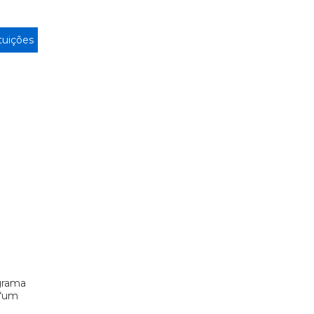
ituições
grama
 “um