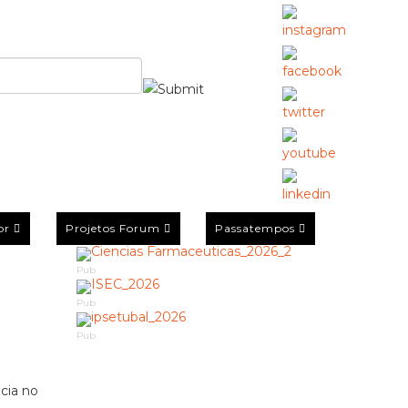
or
Projetos Forum
Passatempos
Pub
Pub
Pub
cia no