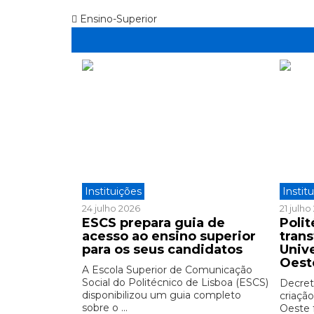
Ensino-Superior
Instituições
Instit
24 julho 2026
21 julh
ESCS prepara guia de
Polit
acesso ao ensino superior
tran
para os seus candidatos
Univ
Oest
A Escola Superior de Comunicação
Social do Politécnico de Lisboa (ESCS)
Decreto
disponibilizou um guia completo
criação
sobre o ...
Oeste 