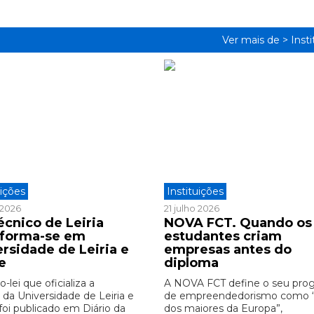
Ver mais de >
Inst
uições
Instituições
o 2026
21 julho 2026
écnico de Leiria
NOVA FCT. Quando os
sforma-se em
estudantes criam
ersidade de Leiria e
empresas antes do
e
diploma
-lei que oficializa a
A NOVA FCT define o seu pro
 da Universidade de Leiria e
de empreendedorismo como
foi publicado em Diário da
dos maiores da Europa”,