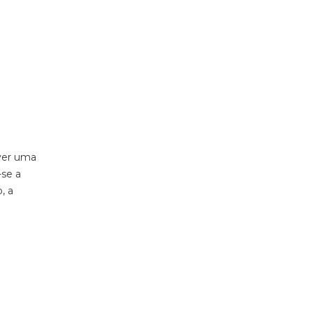
ever uma
-se a
, a