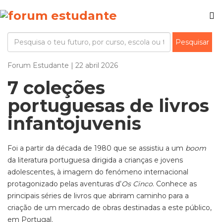
Forum Estudante | 22 abril 2026
7 coleções
portuguesas de livros
infantojuvenis
Foi a partir d
a década de
19
80 que se assistiu a um
boom
da literatura portuguesa dirigida a
crianças e
jovens
adolescente
s, à imagem do fenómeno internacional
protagonizado pelas aventuras d’
Os Cinco
.
Conhece
as
principais
séries de livros que abriram caminho para a
criação de um mercado de obras destinadas a este público,
em Portugal
.