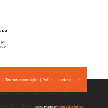
ece
 (ou
hece
ós
|
Termos e condições
|
Política de privacidade
sociais e analisar o tráfego nos websites.
ica de Privacidade
.
Stock images by
Depositphotos