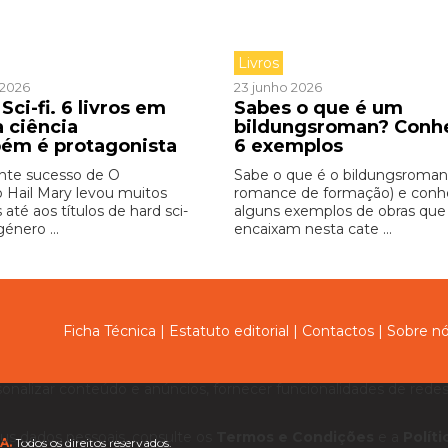
Livros
o 2026
23 junho 2026
Sci-fi. 6 livros em
Sabes o que é um
a ciência
bildungsroman? Conh
ém é protagonista
6 exemplos
nte sucesso de O
Sabe o que é o bildungsroman
o Hail Mary levou muitos
romance de formação) e con
s até aos títulos de hard sci-
alguns exemplos de obras que
género ...
encaixam nesta cate ...
Ficha Técnica
|
Estatuto editorial
|
Contactos
|
Sobre n
sonalizar conteúdo e anúncios, fornecer funcionalidades de redes 
us dados pessoais, consulte os
Termos e Condições
e a
Polít
A.
Todos os direitos reservados.