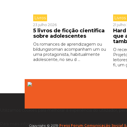
Livros
Livros
23 julho 2026
21 julh
5 livros de ficção científica
Hard 
sobre adolescentes
que 
tamb
Os romances de aprendizagem ou
bildungsroman acompanham um ou
O rece
uma protagonista, habitualmente
Projet
adolescente, no seu d ...
leitore
fi, um 
Utilizamos cookies para melhorar a experiência do utilizador, per
Para mais informações sobre cookies e o processamento dos se
Copyright © 2019
Press Forum Comunicação Social S.