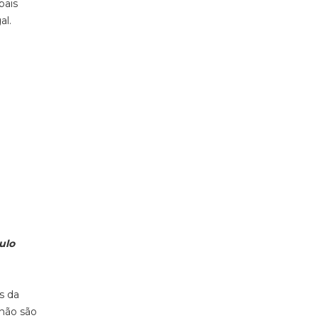
pais
al
.
ulo
s da
 não são