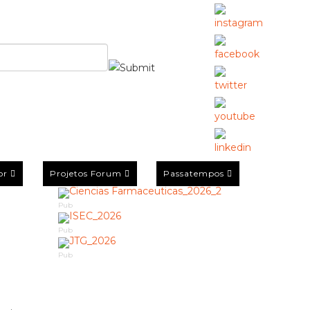
or
Projetos Forum
Passatempos
Pub
Pub
Pub