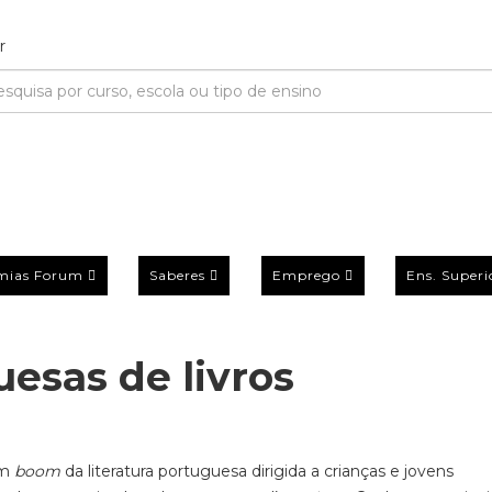
mias Forum
Saberes
Emprego
Ens. Superi
esas de livros
um
boom
da literatura portuguesa dirigida a
crianças e
jovens