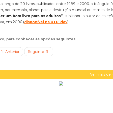
o longo d
e
20 livros, publicados entre 1989 e 2006, o triângulo
em
,
por exemplo,
planos para a destruição mundial
ou
crimes de l
er um bom livro para os adultos”
,
sublinhou
o autor d
a
coleçã
iva,
em
2006
(
disponível na RTP Play
)
.
ixo, para conhecer as opções seguintes.
Anterior
Seguinte
Ver mais de 