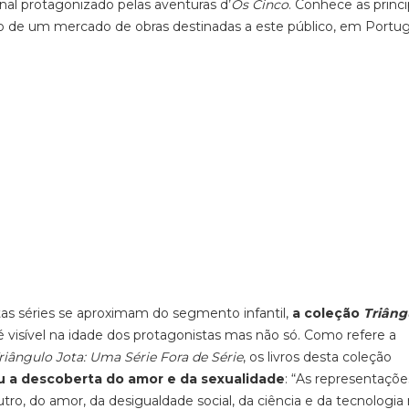
al protagonizado pelas aventuras d’
Os Cinco
.
Conhece
as princi
ção de um mercado de obras destinadas a este público,
em Portug
tas
séries
se aproximam do segmento
infantil
,
a coleção
Triâng
 visível na
idade dos protagonistas
mas não só. C
omo refere a
riângulo Jota: Uma Série Fora de Série
,
os livros desta coleção
u a descoberta do amor e da sexualidade
:
“
A
s representaçõe
utro, do amor, da desigualdade social, da ciência e da tecnologia