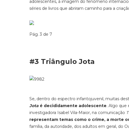
adolescente
s, à imagem do fenómeno internacion
séries de livros que abriram caminho para a cria
Pág. 3 de 7
#3 Triângulo Jota
S
e,
dentro do
espectro
infantojuvenil, muit
a
s des
Jota
é decididamente adolescente
.
Algo que é
investigadora Isabel Vila-Maior, na comunicação
T
representam
temas como o crime, a morte o
família, da autoridade, dos adultos em geral, do O