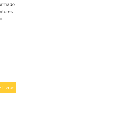
 formado
eitores
o,
>
Livros