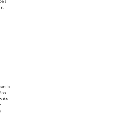
pais
al
.
cando-
Ana –
o de
a
s