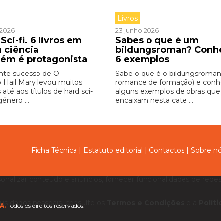
Livros
o 2026
23 junho 2026
Sci-fi. 6 livros em
Sabes o que é um
a ciência
bildungsroman? Conh
ém é protagonista
6 exemplos
nte sucesso de O
Sabe o que é o bildungsroman
o Hail Mary levou muitos
romance de formação) e con
s até aos títulos de hard sci-
alguns exemplos de obras que
género ...
encaixam nesta cate ...
Ficha Técnica
|
Estatuto editorial
|
Contactos
|
Sobre n
sonalizar conteúdo e anúncios, fornecer funcionalidades de redes 
us dados pessoais, consulte os
Termos e Condições
e a
Polít
A.
Todos os direitos reservados.