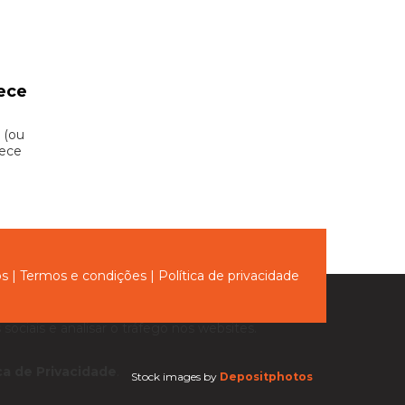
ece
 (ou
hece
ós
|
Termos e condições
|
Política de privacidade
sociais e analisar o tráfego nos websites.
ica de Privacidade
.
Stock images by
Depositphotos