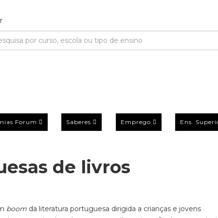
mias Forum
Saberes
Emprego
Ens. Superi
esas de livros
um
boom
da literatura portuguesa dirigida a
crianças e
jovens