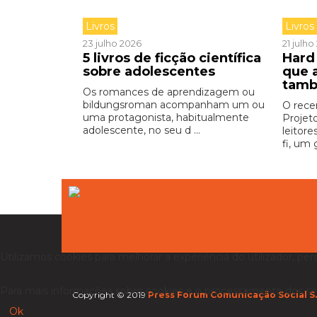
Livros
Livros
23 julho 2026
21 julh
5 livros de ficção científica
Hard 
sobre adolescentes
que 
tamb
Os romances de aprendizagem ou
bildungsroman acompanham um ou
O rece
uma protagonista, habitualmente
Projet
adolescente, no seu d ...
leitore
fi, um 
Utilizamos cookies para melhorar a experiência do utilizador, per
Para mais informações sobre cookies e o processamento dos se
Copyright © 2019
Press Forum Comunicação Social S.
Ok