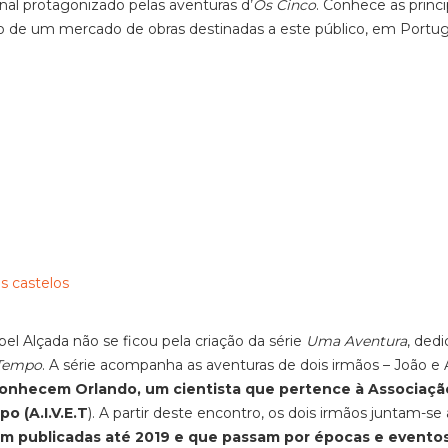
al protagonizado pelas aventuras d’
Os Cinco
.
Conhece
as princi
ção de um mercado de obras destinadas a este público,
em Portug
l Alçada não se ficou pela criação da série
Uma Aventura
,
dedi
 Tempo
.
A
série acompanha as aventuras de dois irmãos – João e 
onhecem Orlando, um cientista que pertence à Associaçã
o (A.I.V.E.T
). A partir deste encontro, os dois irmãos juntam-se 
am publicadas até 2019 e que passam por épocas e evento