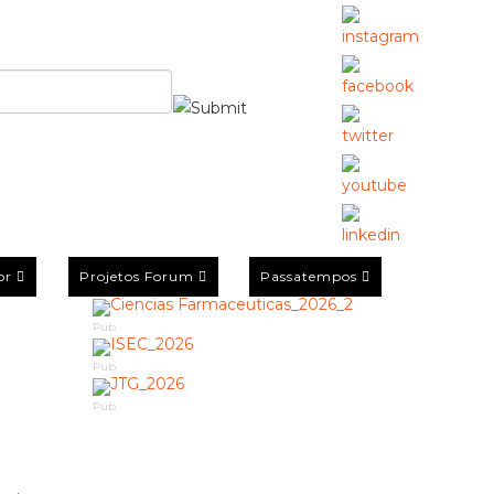
or
Projetos Forum
Passatempos
Pub
Pub
Pub