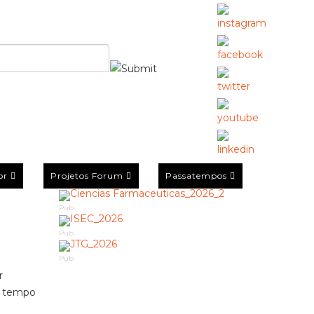
or
Projetos Forum
Passatempos
Pub
Pub
Pub
r
lo tempo