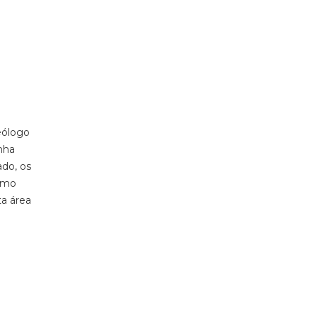
eólogo
enha
do, os
omo
ta área