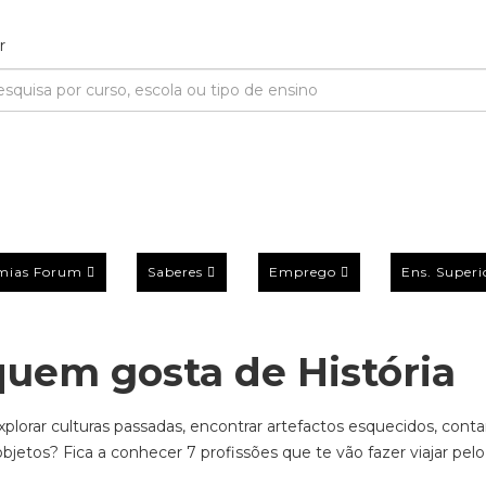
mias Forum
Saberes
Emprego
Ens. Superi
quem gosta de História
xplorar culturas passadas, encontrar artefactos esquecidos, conta
 objetos? Fica a conhecer 7 profissões que te vão fazer viajar pe