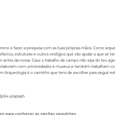
erreno e fazer a pesquisa com as tuas próprias mãos. Como arqu
rtefactos, estruturas e outros vestígios que vão ajudar a que se t
antes da nossa. Caso o trabalho de campo não seja do teu agra
colaboram com universidades e museus e também trabalham c
 em Arqueologia é o caminho que tens de escolher para seguir es
ixo para conhecer as opções seguintes.