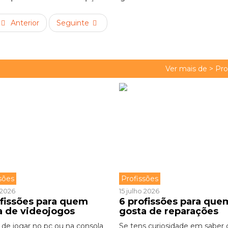
Anterior
Seguinte
Ver mais de >
Pro
sões
Profissões
o 2026
15 julho 2026
ofissões para quem
6 profissões para que
a de videojogos
gosta de reparações
 de jogar no pc ou na consola
Se tens curiosidade em saber