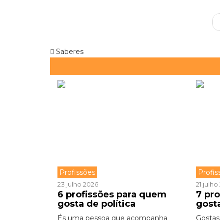
Saberes
Profissões
Profis
23 julho 2026
21 julh
6 profissões para quem
7 pr
gosta de política
gost
És uma pessoa que acompanha
Gostas