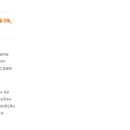
-19,
rante
bem
o para
s da
ações
 edição
ra