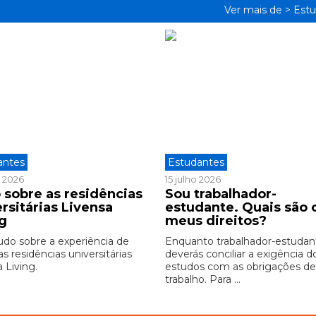
Ver mais de >
Estu
antes
Estudantes
o 2026
15 julho 2026
 sobre as residências
Sou trabalhador-
rsitárias Livensa
estudante. Quais são 
ng
meus direitos?
udo sobre a experiência de
Enquanto trabalhador-estudan
as residências universitárias
deverás conciliar a exigência d
 Living.
estudos com as obrigações d
trabalho. Para ...