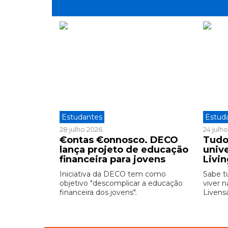
Estudantes
Estud
28 julho 2026
24 julh
€ontas €onnosco. DECO
Tudo
lança projeto de educação
unive
financeira para jovens
Livi
Iniciativa da DECO tem como
Sabe t
objetivo "descomplicar a educação
viver n
financeira dos jovens".
Livensa