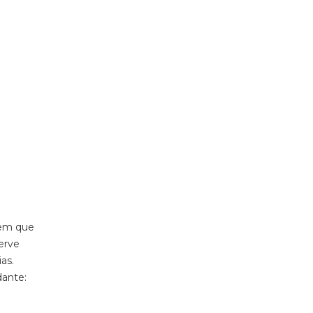
 em que
serve
ias
.
ante: