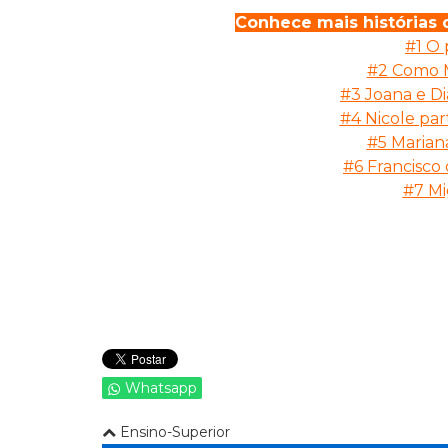
Conhece mais histórias
#1 O 
#2 Como 
#3
Joana e Di
#4 Nicole part
#5 Marian
#6 Francisco 
#7 Mi
Whatsapp
Ensino-Superior