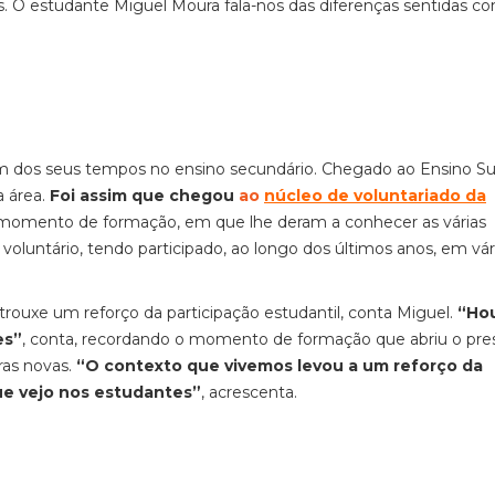
s
. O estudante Miguel Moura fala-nos das diferenças sentidas c
m dos seus tempos no ensino secundário. Chegado ao Ensino Sup
 área.
Foi assim que chegou
ao
núcleo de voluntariado da
 momento de formação, em que lhe deram a conhecer as várias
voluntário, tendo participado, ao longo dos últimos anos, em vár
rouxe um reforço da participação estudantil, conta Miguel.
“Ho
es”
, conta, recordando o momento de formação que abriu o pre
ras novas.
“O contexto que vivemos levou a um reforço da
que vejo nos estudantes”
, acrescenta.