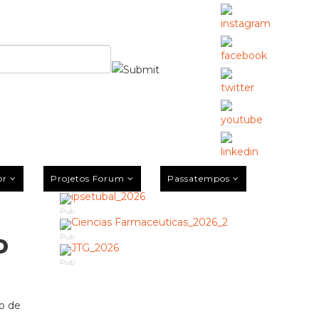
or
Projetos Forum
Passatempos
Pub
o
Pub
Pub
ão de