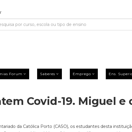
mias Forum
Saberes
Emprego
Ens. Superi
em Covid-19. Miguel e 
ntariado da Católica Porto (CASO), os estudantes desta instituiç