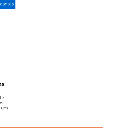
dantes
os
te
os
e um