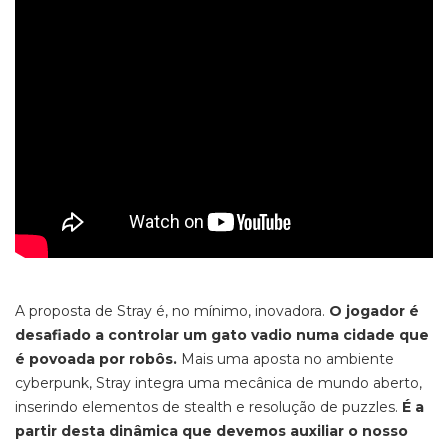
A proposta de Stray é, no mínimo, inovadora.
O jogador é
desafiado a controlar um gato vadio numa cidade que
é povoada por robôs.
Mais uma aposta no ambiente
cyberpunk
, Stray integra uma mecânica de mundo aberto,
inserindo elementos de
stealth
e resolução de puzzles.
É a
partir desta dinâmica que devemos auxiliar o nosso