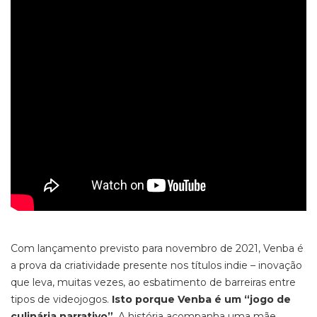
Com lançamento previsto para novembro de 2021,
Venba
é
a prova da criatividade presente nos títulos
indie –
inovação
que leva, muitas vezes, ao esbatimento de barreiras entre
tipos de videojogos.
Isto porque Venba é um “jogo de
culinária narrativo”
. A história acompanha uma mãe