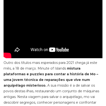
Outro dos títulos mais esperados para 2021 chega
já
este
mês, a 18 de março.
Minute of Islands
mistura
plataformas e puzzles para contar a história de Mo –
uma jovem técnica de reparações
que vive num
arquipélago misterioso.
A sua missão é a de salvar os
povos destas ilhas, restaurando um conjunto de máquinas
antigas.
Nesta viagem para salvar o arquipélago, mo vai
descobrir segregos, conhecer personagens e confrontar