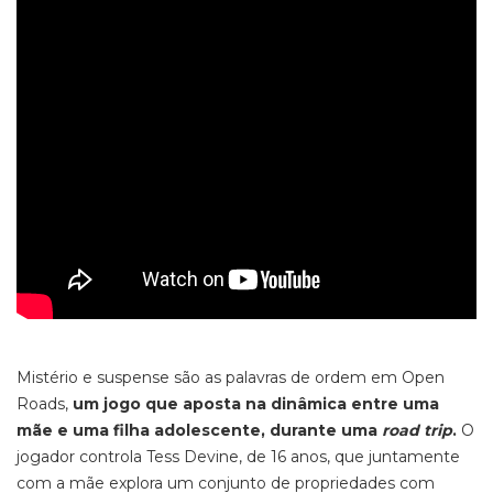
Mistério e
suspense
são as palavras de ordem em
Open
Roads,
um jogo que aposta na dinâmica entre uma
mãe e uma filha adolescente, durante uma
road trip
.
O
jogador
controla
Tess Devine, de 16 anos,
que juntamente
com a mãe explora
um conjunto de propriedades com