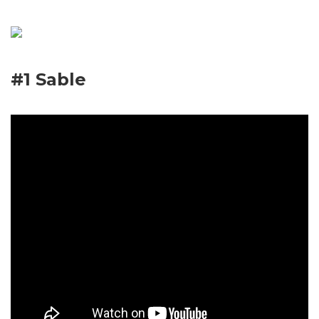
#1
Sable