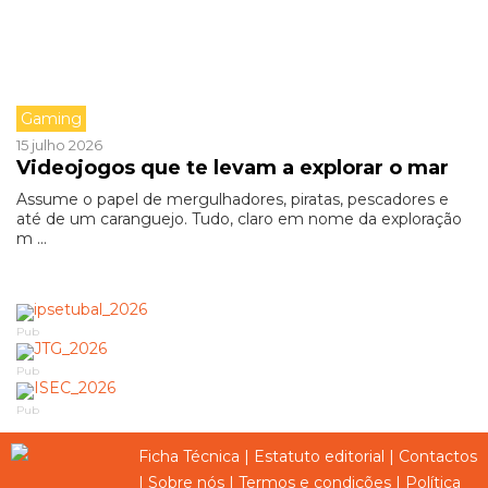
Gaming
15 julho 2026
Videojogos que te levam a explorar o mar
Assume o papel de mergulhadores, piratas, pescadores e
até de um caranguejo. Tudo, claro em nome da exploração
m ...
Pub
Pub
Pub
Ficha Técnica
|
Estatuto editorial
|
Contactos
|
Sobre nós
|
Termos e condições
|
Política