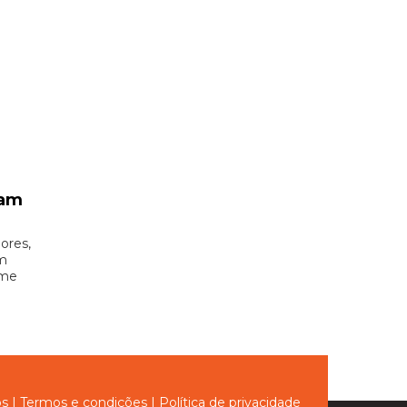
vam
ores,
um
ome
ós
|
Termos e condições
|
Política de privacidade