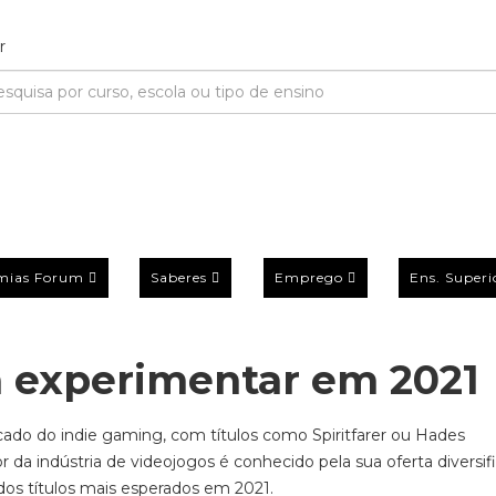
mias Forum
Saberes
Emprego
Ens. Superi
ra experimentar em 2021
rcado do
indie gaming,
com títulos como
Spiritfarer
ou
Hades
r da indústria de videojogos é conhecido pela sua oferta diversif
dos títulos mais esperados em 2021.