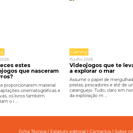
ng
Gaming
o 2026
15 julho 2026
eces estes
Videojogos que te le
ojogos que nasceram
a explorar o mar
vros?
Assume o papel de mergulhad
piratas, pescadores e até de 
e proporcionarem material
caranguejo. Tudo, claro em n
daptações cinematográficas e
da exploração m ...
ivas, os livros também
am o i ...
Ficha Técnica
|
Estatuto editorial
|
Contactos
|
Sobre n