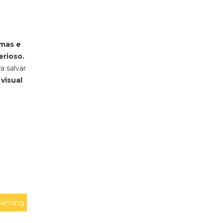
rmas e
erioso.
a salvar
 visual
Gaming