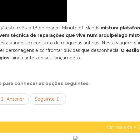
a
já
este mês, a 18 de março.
Minute of Islands
mistura platafo
jovem técnica de reparações
que vive num arquipélago mist
, restaurando um conjunto de máquinas antigas.
Nesta viagem par
cer personagens e confrontar dúvidas que desconhecia.
O estilo
gios
, ainda antes do seu lançamento.
xo para conhecer as opções seguintes.
Anterior
Seguinte
Ver mais de >