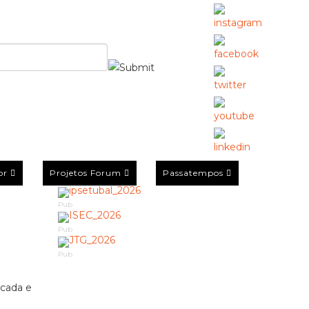
or
Projetos Forum
Passatempos
Pub
Pub
Pub
icada e