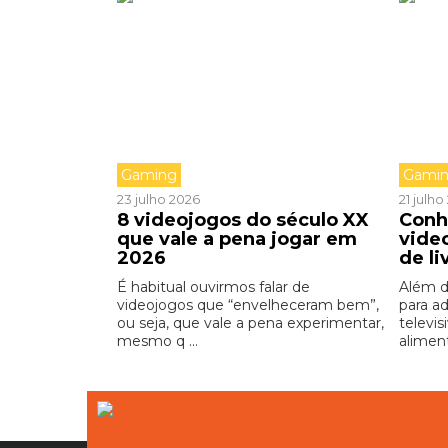
Gaming
Gami
23 julho 2026
21 julh
8 videojogos do século XX
Conh
que vale a pena jogar em
vide
2026
de li
É habitual ouvirmos falar de
Além d
videojogos que “envelheceram bem”,
para a
ou seja, que vale a pena experimentar,
televis
mesmo q ...
aliment