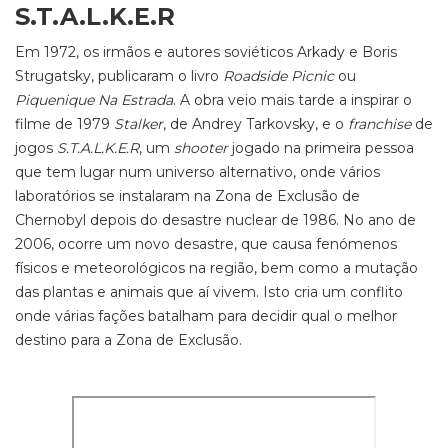
S.T.A.L.K.E.R
Em 1972, os irmãos e autores soviéticos Arkady e Boris
Strugatsky, publicaram o livro
Roadside Picnic
ou
Piquenique Na Estrada
. A obra veio mais tarde a inspirar o
filme de 1979
Stalker
, de Andrey Tarkovsky, e o
franchise
de
jogos
S.T.A.L.K.E.R
, um
shooter
jogado na primeira pessoa
que tem lugar num universo alternativo, onde vários
laboratórios se instalaram na Zona de Exclusão de
Chernobyl depois do desastre nuclear de 1986. No ano de
2006, ocorre um novo desastre, que causa fenómenos
físicos e meteorológicos na região, bem como a mutação
das plantas e animais que aí vivem. Isto cria um conflito
onde várias fações batalham para decidir qual o melhor
destino para a Zona de Exclusão.