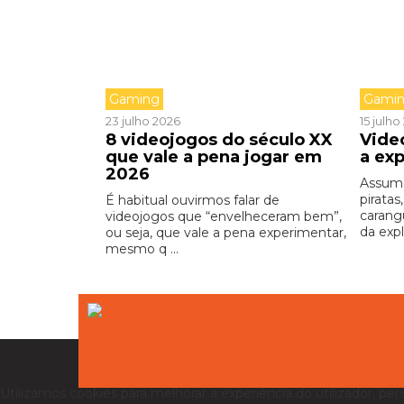
Gaming
Gami
23 julho 2026
15 julh
8 videojogos do século XX
Vide
que vale a pena jogar em
a exp
2026
Assume
pirata
É habitual ouvirmos falar de
carang
videojogos que “envelheceram bem”,
da expl
ou seja, que vale a pena experimentar,
mesmo q ...
Utilizamos cookies para melhorar a experiência do utilizador, per