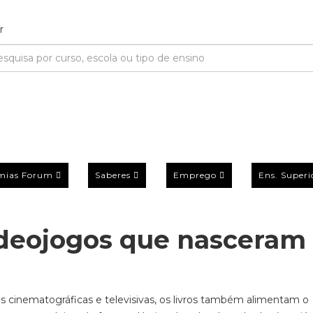
mias Forum
Saberes
Emprego
Ens. Superi
ideojogos que nasceram
 cinematográficas e televisivas, os livros também alimentam o