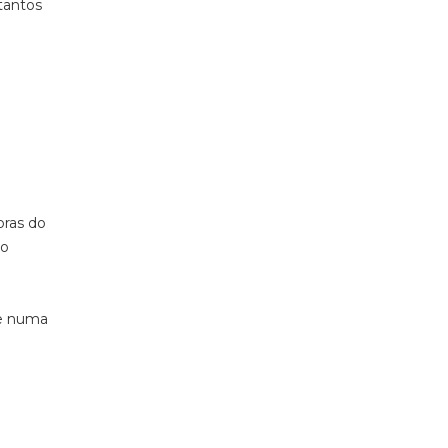
 tantos
bras do
so
te numa