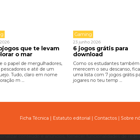
ng
Gaming
o 2026
23 junho 2026
ojogos que te levam
6 jogos grátis para
lorar o mar
download
 o papel de mergulhadores,
Como os estudantes também
s, pescadores e até de um
merecem o seu descanso, fica
uejo. Tudo, claro em nome
uma lista com 7 jogos grátis p
oração m ...
jogares no teu temp ...
Ficha Técnica
|
Estatuto editorial
|
Contactos
|
Sobre n
sonalizar conteúdo e anúncios, fornecer funcionalidades de redes 