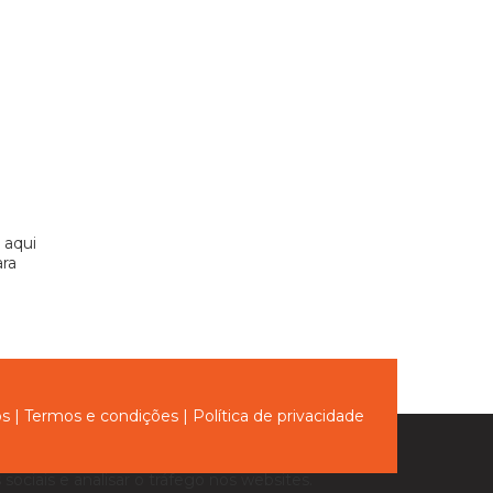
 aqui
ara
ós
|
Termos e condições
|
Política de privacidade
sociais e analisar o tráfego nos websites.