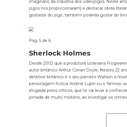
imaginário da indústria dos videojogos. Neste art
jogos nos proporcionaram) e destacar obras liter
gostaste do jogo, também poderás gostar do livr
Pág. 5 de 6
Sherlock Holmes
Desde 2002 que a produtora ucraniana Frogwares 
autor britânico Arthur Conan Doyle. Nestes 22 ano
detetive britânico e o seu parceiro Watson a resolv
personagem fictícia Arsène Lupin ou o famoso
se
elogiada pelos críticos, que te vai levar a conhe
jornada de muito mistério, ao investigar os crime