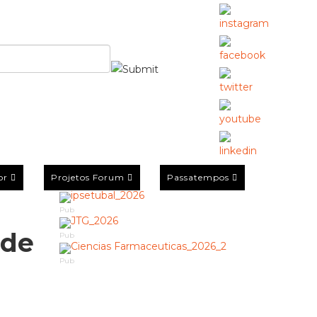
or
Projetos Forum
Passatempos
Pub
 de
Pub
Pub