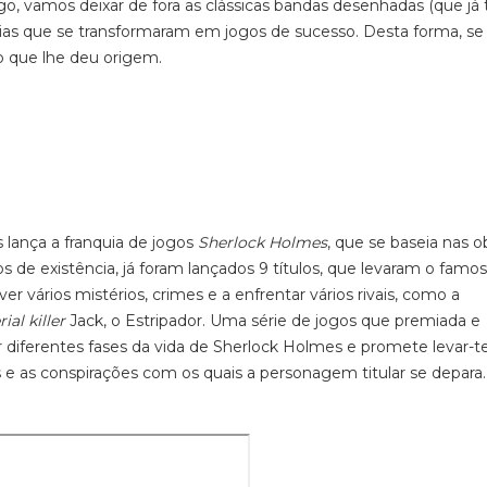
igo, vamos deixar de fora as clássicas bandas desenhadas (que já
árias que se transformaram em jogos de sucesso. Desta forma, se
o que lhe deu origem.
lança a franquia de jogos
Sherlock Holmes
, que se baseia nas o
s de existência, já foram lançados 9 títulos, que levaram o famo
er vários mistérios, crimes e a enfrentar vários rivais, como a
rial
killer
Jack, o Estripador. Uma série de jogos que premiada e
cer diferentes fases da vida de Sherlock Holmes e promete levar-
s e as conspirações com os quais a personagem titular se depara.