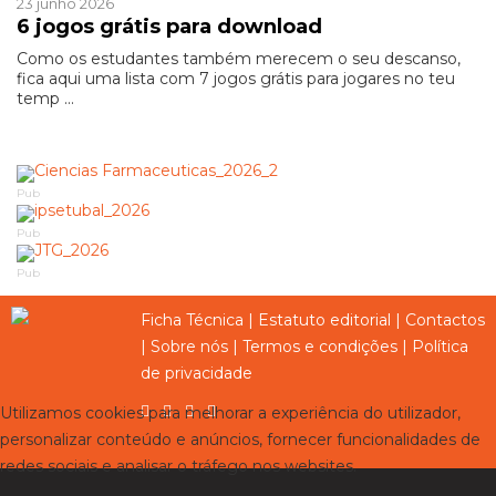
23 junho 2026
6 jogos grátis para download
Como os estudantes também merecem o seu descanso,
fica aqui uma lista com 7 jogos grátis para jogares no teu
temp ...
Pub
Pub
Pub
Ficha Técnica
|
Estatuto editorial
|
Contactos
|
Sobre nós
|
Termos e condições
|
Política
de privacidade
Utilizamos cookies para melhorar a experiência do utilizador,
personalizar conteúdo e anúncios, fornecer funcionalidades de
redes sociais e analisar o tráfego nos websites.