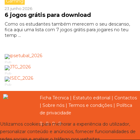
Gaming
23 junho 2026
6 jogos grátis para download
Como os estudantes também merecem o seu descanso,
fica aqui uma lista com 7 jogos grátis para jogares no teu
temp ...
Pub
Pub
Pub
Ficha Técnica
|
Estatuto editorial
|
Contactos
|
Sobre nós
|
Termos e condições
|
Política
de privacidade
Utilizamos cookies para melhorar a experiência do utilizador,
personalizar conteúdo e anúncios, fornecer funcionalidades de
redes sociais e analisar o tráfego nos websites.