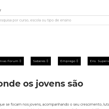
mias Forum
Saberes
Emprego
Ens. Superi
onde os jovens são
ue se focam nos jovens
, a
companhando o seu crescimento,
lut