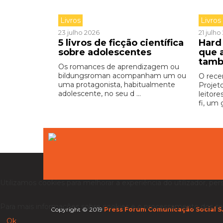
Livros
Livros
23 julho 2026
21 julh
5 livros de ficção científica
Hard 
sobre adolescentes
que 
tamb
Os romances de aprendizagem ou
bildungsroman acompanham um ou
O rece
uma protagonista, habitualmente
Projet
adolescente, no seu d ...
leitore
fi, um 
Utilizamos cookies para melhorar a experiência do utilizador, per
Para mais informações sobre cookies e o processamento dos se
Copyright © 2019
Press Forum Comunicação Social S.
Ok