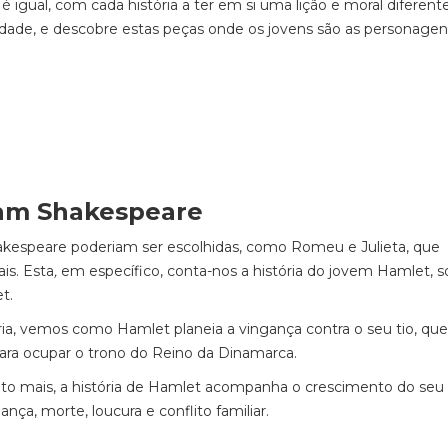
é igual, com cada história a ter em si uma lição e moral diferente
dade, e descobre estas peças onde os jovens são as personagen
liam Shakespeare
akespeare poderiam ser escolhidas, como Romeu e Julieta, que
is. Esta
,
em específico,
conta-nos a história do jovem Hamlet, s
t.
ria, vemos como Hamlet planeia a vingança contra o seu tio, que
 para ocupar o trono do Reino da Dinamarca.
to mais, a história de Hamlet acompanha o crescimento do seu
nça, morte, loucura e conflito familiar.