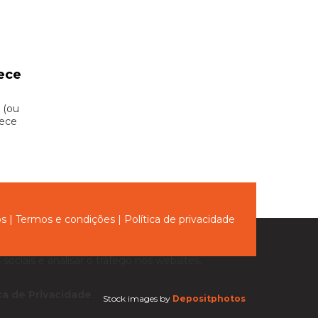
ece
 (ou
hece
ós
|
Termos e condições
|
Política de privacidade
sociais e analisar o tráfego nos websites.
ica de Privacidade
.
Stock images by
Depositphotos