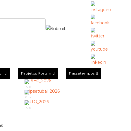
or
Projetos Forum
Passatempos
Pub
Pub
Pub
as