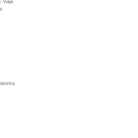
. Viaja
s
obrinho