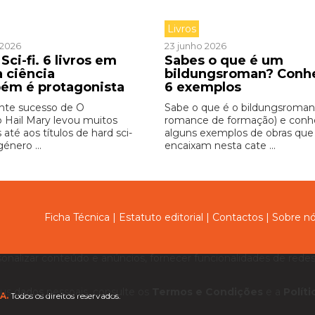
Livros
o 2026
23 junho 2026
Sci-fi. 6 livros em
Sabes o que é um
a ciência
bildungsroman? Conh
ém é protagonista
6 exemplos
nte sucesso de O
Sabe o que é o bildungsroman
o Hail Mary levou muitos
romance de formação) e con
s até aos títulos de hard sci-
alguns exemplos de obras que
género ...
encaixam nesta cate ...
Ficha Técnica
|
Estatuto editorial
|
Contactos
|
Sobre n
sonalizar conteúdo e anúncios, fornecer funcionalidades de redes 
us dados pessoais, consulte os
Termos e Condições
e a
Polít
A.
Todos os direitos reservados.