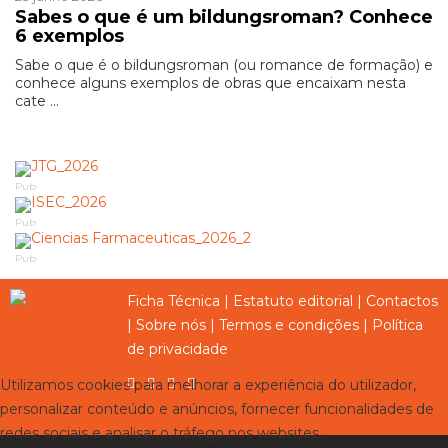
Sabes o que é um bildungsroman? Conhece
6 exemplos
Sabe o que é o bildungsroman (ou romance de formação) e
conhece alguns exemplos de obras que encaixam nesta
cate ...
Pub
Pub
Pub
Ficha Técnica
|
Estatuto editorial
|
Contactos
|
Sobre nós
|
Termos e condições
|
Política
de privacidade
Utilizamos cookies para melhorar a experiência do utilizador,
personalizar conteúdo e anúncios, fornecer funcionalidades de
redes sociais e analisar o tráfego nos websites.