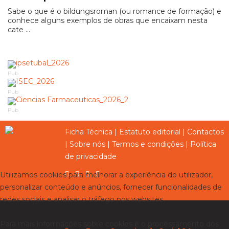
Sabe o que é o bildungsroman (ou romance de formação) e
conhece alguns exemplos de obras que encaixam nesta
cate ...
Pub
Pub
Pub
Ficha Técnica
|
Estatuto editorial
|
Contactos
|
Sobre nós
|
Termos e condições
|
Política
de privacidade
Utilizamos cookies para melhorar a experiência do utilizador,
personalizar conteúdo e anúncios, fornecer funcionalidades de
redes sociais e analisar o tráfego nos websites.
Para mais informações sobre cookies e o processamento dos