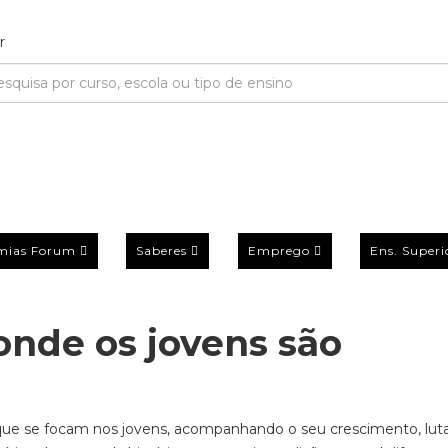
mias Forum
Saberes
Emprego
Ens. Superi
onde os jovens são
ue se focam nos jovens
, a
companhando o seu crescimento,
lut