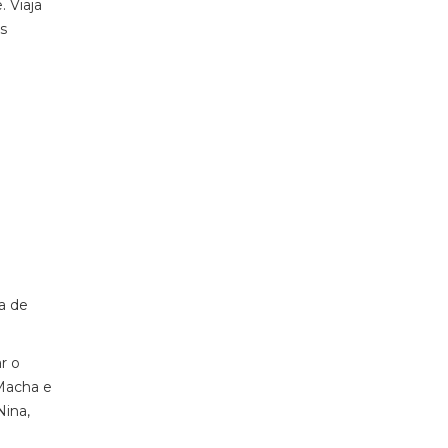
. Viaja
s
a de
r o
 Macha e
Nina,