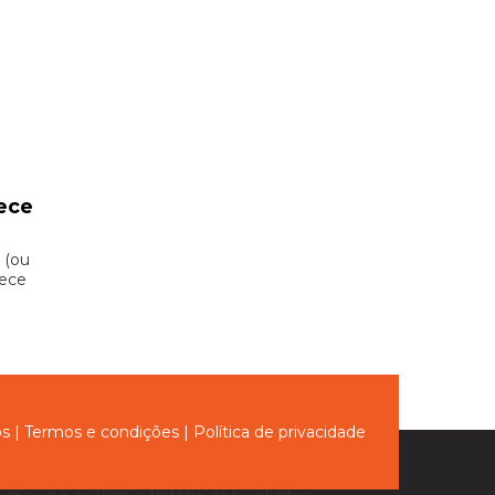
ece
 (ou
hece
ós
|
Termos e condições
|
Política de privacidade