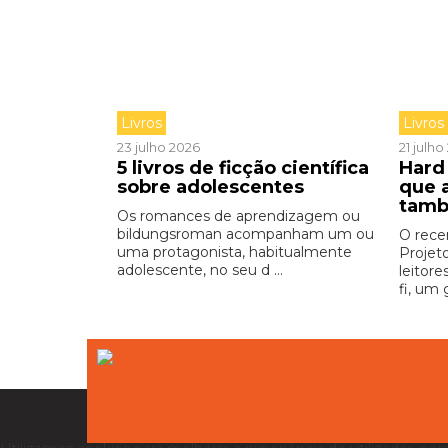
Livros
Livros
23 julho 2026
21 julh
5 livros de ficção científica
Hard 
sobre adolescentes
que 
tamb
Os romances de aprendizagem ou
bildungsroman acompanham um ou
O rece
uma protagonista, habitualmente
Projet
adolescente, no seu d ...
leitore
fi, um 