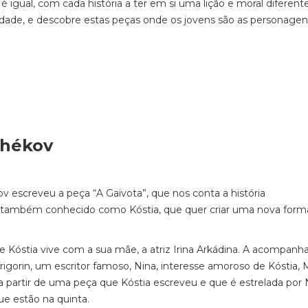
é igual, com cada história a ter em si uma lição e moral diferente
dade, e descobre estas peças onde os jovens são as personagen
chékov
ov escreveu a peça “A Gaivota”, que nos conta a história
ov, também conhecido como Kóstia, que quer criar uma nova form
e Kóstia vive com a sua mãe, a atriz Irina Arkádina. A acompanha
igorin, um escritor famoso, Nina, interesse amoroso de Kóstia,
a partir de uma peça que Kóstia escreveu e que é estrelada por 
e estão na quinta.