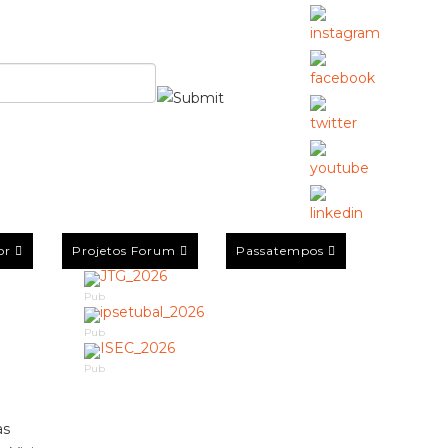
or
Projetos Forum
Passatempos
Pub
Pub
Pub
as