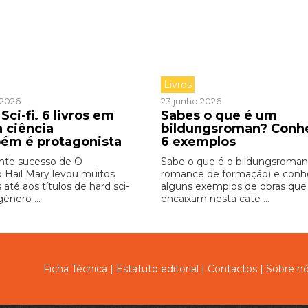
Livros
o 2026
23 junho 2026
Sci-fi. 6 livros em
Sabes o que é um
a ciência
bildungsroman? Conh
ém é protagonista
6 exemplos
nte sucesso de O
Sabe o que é o bildungsroman
o Hail Mary levou muitos
romance de formação) e con
s até aos títulos de hard sci-
alguns exemplos de obras que
género ...
encaixam nesta cate ...
Ficha Técnica
|
Estatuto editorial
|
Contactos
|
Sobre n