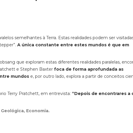
lelos semelhantes à Terra. Estas realidades podem ser visitada
tepper”.
A única constante entre estes mundos é que em
sang que exploram estas diferentes realidades paralelas, enco
ratchett e Stephen Baxter
foca de forma aprofundada as
 entre mundos
e, por outro lado, explora a partir de conceitos cien
prio Terry Pratchett, em entrevista:
“Depois de encontrares a 
 e Geológica, Economia.