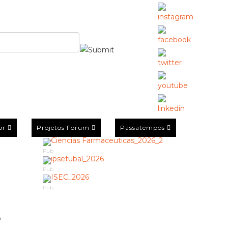
or
Projetos Forum
Passatempos
Pub
Pub
Pub
o