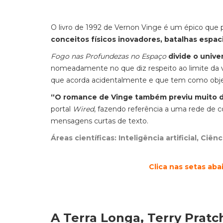
O livro de 1992 de Vernon Vinge é um épico que 
conceitos físicos inovadores, batalhas espaci
Fogo nas Profundezas no Espaço
divide o univ
nomeadamente no que diz respeito ao limite da v
que acorda acidentalmente e que tem como objeti
“O romance de Vinge também previu muito do
portal
Wired
, fazendo referência a uma rede de 
mensagens curtas de texto.
Áreas científicas: Inteligência artificial, Ciên
Clica nas setas ab
A Terra Longa, Terry Pratc