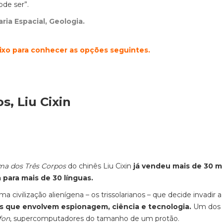
ode ser”.
ria Espacial, Geologia.
aixo para conhecer as opções seguintes.
, Liu Cixin
ma dos Três Corpos
do chinês Liu Cixin
já vendeu mais de 30 m
para mais de 30 línguas.
vilização alienígena – os trissolarianos – que decide invadir a 
tas que envolvem espionagem, ciência e tecnologia.
Um dos
fon
, supercomputadores do tamanho de um protão.