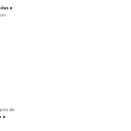
adas e
ian.
epois de
e a