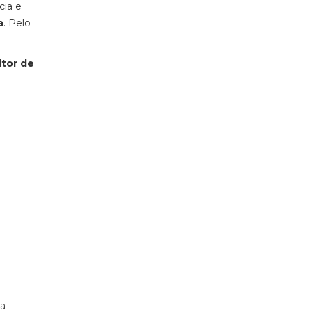
cia e
a
. Pelo
itor de
 a