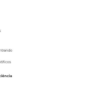
s
ntrando
tíficos
ciência