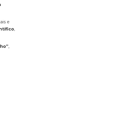
a
ais e
tífico
,
nho”
,