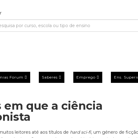
mias Forum
Saberes
Emprego
Ens. Superi
os em que a ciência
onista
muitos leitores até aos títulos de
hard sci-fi,
um género de ficçã