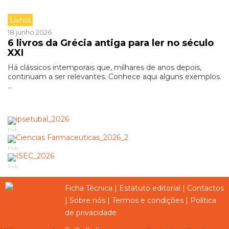
Livros
18 junho 2026
6 livros da Grécia antiga para ler no século
XXI
Há clássicos intemporais que, milhares de anos depois,
continuam a ser relevantes. Conhece aqui alguns exemplos.
...
Pub
Pub
Pub
Ficha Técnica
|
Estatuto editorial
|
Contactos
|
Sobre nós
|
Termos e condições
|
Política
de privacidade