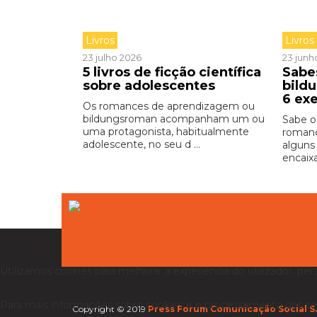
Livros
Livros
23 julho 2026
23 junh
5 livros de ficção científica
Sabe
sobre adolescentes
bild
6 ex
Os romances de aprendizagem ou
bildungsroman acompanham um ou
Sabe o
uma protagonista, habitualmente
romanc
adolescente, no seu d ...
alguns
encaixa
Utilizamos cookies para melhorar a experiência do utilizador, per
Para mais informações sobre cookies e o processamento dos se
Copyright © 2019
Press Forum Comunicação Social S.