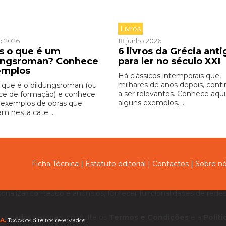
Livros
o 2026
18 junho 2026
s o que é um
6 livros da Grécia anti
ungsroman? Conhece
para ler no século XX
emplos
Há clássicos intemporais que,
milhares de anos depois, con
 que é o bildungsroman (ou
a ser relevantes. Conhece aqui
e de formação) e conhece
alguns exemplos. ...
 exemplos de obras que
m nesta cate ...
Ficha Técnica
|
Estatuto editorial
|
Contactos
|
Sobre n
sonalizar conteúdo e anúncios, fornecer funcionalidades de redes 
us dados pessoais, consulte os
Termos e Condições
e a
Polít
A.
Todos os direitos reservados.