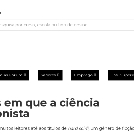
mias Forum
Saberes
Emprego
Ens. Superi
os em que a ciência
onista
muitos leitores até aos títulos de
hard sci-fi,
um género de ficçã