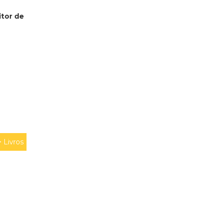
itor de
>
Livros