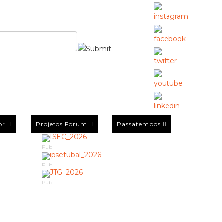
or
Projetos Forum
Passatempos
Pub
Pub
Pub
o