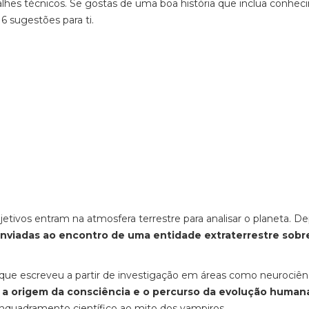
detalhes técnicos. Se gostas de uma boa história que inclua conhe
6 sugestões para ti.
jetivos entram na atmosfera terrestre para analisar o planeta. D
enviadas ao encontro de uma entidade extraterrestre sobr
que escreveu a partir de investigação em áreas como neurociên
a origem da consciência e o percurso da evolução human
enquadramento científico ao mito dos vampiros.