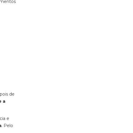
cimentos
epois de
e a
cia e
a
. Pelo