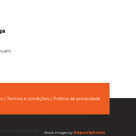
ga
I
tinuam
ós
|
Termos e condições
|
Política de privacidade
sociais e analisar o tráfego nos websites.
ica de Privacidade
.
Stock images by
Depositphotos