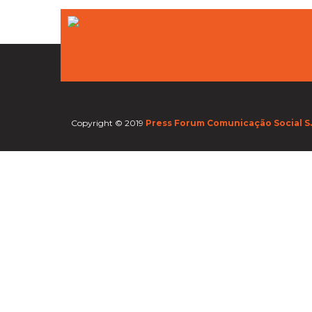
Copyright © 2019
Press Forum Comunicação Social S.